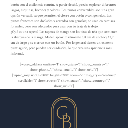
botón son el estilo más común. A partir de ahí, puedes explorar diferentes
largos, esquinas, botones y colores. Los puños convertibles son una gran
opción versátil, ya que permiten el cierre con botón o con gemelos. Los
puños franceses son doblados y cerrados con gemelos; se usan en camisas
formales, pero son adecuados para usar con tu traje de trabajo.
¿Qué es una tapeta? Las tapetas de manga son las tiras de tela que sostienen
la abertura de la manga. Miden aproximadamente 3,8 cm de ancho y 12,7
cm de largo y se cierran con un botón. Por lo general tienen un extremo
puntiagudo, pero pueden ser cuadrados, lo que crea una apariencia más
informal.
[wpseo_address oneline=”1″ show_state=”1″ show_country=”1″
show_phone=”1″ show_email=”1″ show_url=”1″]
[wpseo_map width=”400″ height=”300″ zoom=”-1″ map_style=”roadmap”
scrollable=”1″ show_route=”1″ show_state=”1″ show_country=”1″
show_url=”1″]