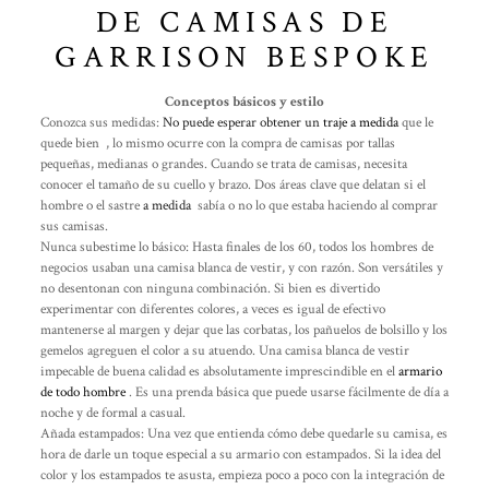
DE CAMISAS DE
GARRISON BESPOKE
Conceptos básicos y estilo
Conozca sus medidas:
No puede esperar obtener un
traje a medida
que le
quede bien , lo mismo ocurre con la compra de camisas por tallas
pequeñas, medianas o grandes. Cuando se trata de camisas, necesita
conocer el tamaño de su cuello y brazo. Dos áreas clave que delatan si el
hombre o el sastre
a medida
sabía o no lo que estaba haciendo al comprar
sus camisas.
Nunca subestime lo básico: Hasta finales de los 60, todos los hombres de
negocios usaban una camisa blanca de vestir, y con razón. Son versátiles y
no desentonan con ninguna combinación. Si bien es divertido
experimentar con diferentes colores, a veces es igual de efectivo
mantenerse al margen y dejar que las corbatas, los pañuelos de bolsillo y los
gemelos agreguen el color a su atuendo. Una camisa blanca de vestir
impecable de buena calidad es absolutamente imprescindible en el
armario
de todo hombre
. Es una prenda básica que puede usarse fácilmente de día a
noche y de formal a casual.
Añada estampados: Una vez que entienda cómo debe quedarle su camisa, es
hora de darle un toque especial a su armario con estampados. Si la idea del
color y los estampados te asusta, empieza poco a poco con la integración de