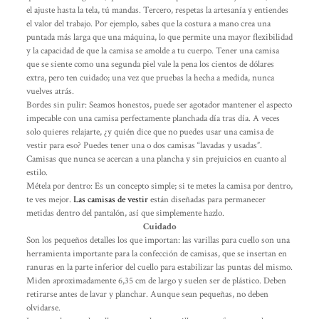
el ajuste hasta la tela, tú mandas. Tercero, respetas la artesanía y entiendes
el valor del trabajo. Por ejemplo, sabes que la costura a mano crea una
puntada más larga que una máquina, lo que permite una mayor flexibilidad
y la capacidad de que la camisa se amolde a tu cuerpo. Tener una camisa
que se siente como una segunda piel vale la pena los cientos de dólares
extra, pero ten cuidado; una vez que pruebas la hecha a medida, nunca
vuelves atrás.
Bordes sin pulir: Seamos honestos, puede ser agotador mantener el aspecto
impecable con una camisa perfectamente planchada día tras día. A veces
solo quieres relajarte, ¿y quién dice que no puedes usar una camisa de
vestir para eso? Puedes tener una o dos camisas “lavadas y usadas”.
Camisas que nunca se acercan a una plancha y sin prejuicios en cuanto al
estilo.
Métela por dentro: Es un concepto simple; si te metes la camisa por dentro,
te ves mejor.
Las camisas de vestir
están diseñadas para permanecer
metidas dentro del pantalón, así que simplemente hazlo.
Cuidado
Son los pequeños detalles los que importan: las varillas para cuello son una
herramienta importante para la confección de camisas, que se insertan en
ranuras en la parte inferior del cuello para estabilizar las puntas del mismo.
Miden aproximadamente 6,35 cm de largo y suelen ser de plástico. Deben
retirarse antes de lavar y planchar. Aunque sean pequeñas, no deben
olvidarse.