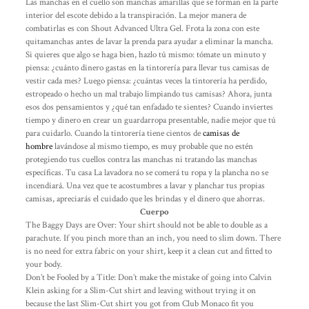
Las manchas en el cuello son manchas amarillas que se forman en la parte
interior del escote debido a la transpiración. La mejor manera de
combatirlas es con Shout Advanced Ultra Gel. Frota la zona con este
quitamanchas antes de lavar la prenda para ayudar a eliminar la mancha.
Si quieres que algo se haga bien, hazlo tú mismo: tómate un minuto y
piensa: ¿cuánto dinero gastas en la tintorería para llevar tus camisas de
vestir cada mes? Luego piensa: ¿cuántas veces la tintorería ha perdido,
estropeado o hecho un mal trabajo limpiando tus camisas? Ahora, junta
esos dos pensamientos y ¿qué tan enfadado te sientes? Cuando inviertes
tiempo y dinero en crear un guardarropa presentable, nadie mejor que tú
para cuidarlo. Cuando la tintorería tiene cientos de
camisas de
hombre
lavándose al mismo tiempo, es muy probable que no estén
protegiendo tus cuellos contra las manchas ni tratando las manchas
específicas. Tu casa La lavadora no se comerá tu ropa y la plancha no se
incendiará. Una vez que te acostumbres a lavar y planchar tus propias
camisas, apreciarás el cuidado que les brindas y el dinero que ahorras.
Cuerpo
The Baggy Days are Over: Your shirt should not be able to double as a
parachute. If you pinch more than an inch, you need to slim down. There
is no need for extra fabric on your shirt, keep it a clean cut and fitted to
your body.
Don’t be Fooled by a Title: Don’t make the mistake of going into Calvin
Klein asking for a Slim-Cut shirt and leaving without trying it on
because the last Slim-Cut shirt you got from Club Monaco fit you