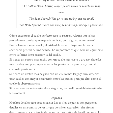
The Button-Down: Classic, longer points button or sometimes snap
down.
The Semi Spread: The go-to, not too big, not too small.
The Wide Spread: Thick and wide, to be accompanied by a power suit.
Cómo encontrar el cuello perfecto para tu rostro: ¿Alguna vez te has
probado una camisa que te queda perfecta, pero algo no te convence?
Probablemente sea el cuello; el estilo del cuello influye mucho en la
apariencia general de una camisa. Lo importante es que haya un equilibrio
entre la forma de tu rostro y la del cuello.
Si tienes un rostro más ancho con un cuello más corto y grueso, deberías
usar cuellos con poco espacio entre las puntas y un pie corto, como el
cuello de punta recta.
Si tienes un rostro más delgado con un cuello más largo y fino, deberías
usar cuellos con mayor separación entre las puntas y un pie alto, como el
cuello de abertura ancha.
Si te encuentras entre estas dos categorías, un cuello semiabierto estándar
te favorecerá.
esposas
Muchos detalles para poco espacio: Los estilos de puños son pequeños
detalles en una camisa de vestir que permiten expresión, sin afectar
drásticamente la apariencia de la camisa. Los puños de barril con un solo