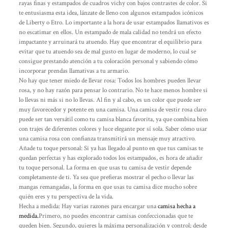
rayas finas y estampados de cuadros vichy con bajos contrastes de color. Si
te entusiasma esta idea, lánzate de lleno con algunos estampados icónicos
de Liberty o Etro. Lo importante a la hora de usar estampados llamativos es
no escatimar en ellos. Un estampado de mala calidad no tendrá un efecto
impactante y arruinará tu atuendo. Hay que encontrar el equilibrio para
evitar que tu atuendo sea de mal gusto en lugar de moderno, lo cual se
consigue prestando atención a tu coloración personal y sabiendo cómo
incorporar prendas llamativas a tu armario.
No hay que tener miedo de llevar rosa: Todos los hombres pueden llevar
rosa, y no hay razón para pensar lo contrario. No te hace menos hombre si
lo llevas ni más si no lo llevas. Al fin y al cabo, es un color que puede ser
muy favorecedor y potente en una camisa. Una camisa de vestir rosa claro
puede ser tan versátil como tu camisa blanca favorita, ya que combina bien
con trajes de diferentes colores y luce elegante por sí sola. Saber cómo usar
una camisa rosa con confianza transmitirá un mensaje muy atractivo.
Añade tu toque personal: Si ya has llegado al punto en que tus camisas te
quedan perfectas y has explorado todos los estampados, es hora de añadir
tu toque personal. La forma en que usas tu camisa de vestir depende
completamente de ti. Ya sea que prefieras mostrar el pecho o llevar las
mangas remangadas, la forma en que usas tu camisa dice mucho sobre
quién eres y tu perspectiva de la vida.
Hecha a medida: Hay varias razones para encargar una
camisa hecha a
medida.
Primero, no puedes encontrar camisas confeccionadas que te
queden bien. Segundo, quieres la máxima personalización y control; desde