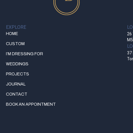
EXPLORE
LO
HOME
26 
M5
CUSTOM
LO
37 
I’M DRESSING FOR
To
WEDDINGS
PROJECTS
JOURNAL
CONTACT
BOOK AN APPOINTMENT