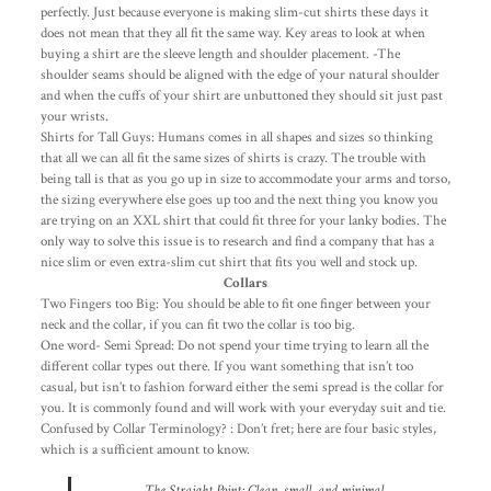
perfectly. Just because everyone is making slim-cut shirts these days it
does not mean that they all fit the same way. Key areas to look at when
buying a shirt are the sleeve length and shoulder placement. -The
shoulder seams should be aligned with the edge of your natural shoulder
and when the cuffs of your shirt are unbuttoned they should sit just past
your wrists.
Shirts for Tall Guys: Humans comes in all shapes and sizes so thinking
that all we can all fit the same sizes of shirts is crazy. The trouble with
being tall is that as you go up in size to accommodate your arms and torso,
the sizing everywhere else goes up too and the next thing you know you
are trying on an XXL shirt that could fit three for your lanky bodies. The
only way to solve this issue is to research and find a company that has a
nice slim or even extra-slim cut shirt that fits you well and stock up.
Collars
Two Fingers too Big: You should be able to fit one finger between your
neck and the collar, if you can fit two the collar is too big.
One word- Semi Spread: Do not spend your time trying to learn all the
different collar types out there. If you want something that isn’t too
casual, but isn’t to fashion forward either the semi spread is the collar for
you. It is commonly found and will work with your everyday suit and tie.
Confused by Collar Terminology? : Don’t fret; here are four basic styles,
which is a sufficient amount to know.
The Straight Point: Clean, small, and minimal.